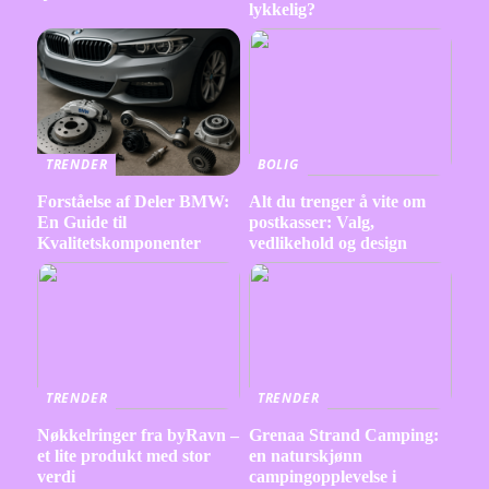
lykkelig?
TRENDER
BOLIG
Forståelse af Deler BMW:
Alt du trenger å vite om
En Guide til
postkasser: Valg,
Kvalitetskomponenter
vedlikehold og design
TRENDER
TRENDER
Nøkkelringer fra byRavn –
Grenaa Strand Camping:
et lite produkt med stor
en naturskjønn
verdi
campingopplevelse i