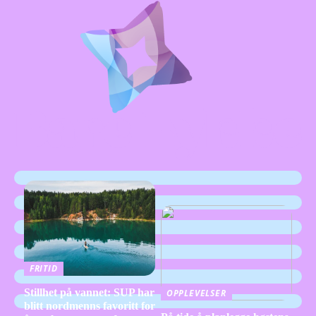
FRITID
Stillhet på vannet: SUP har
OPPLEVELSER
blitt nordmenns favoritt for