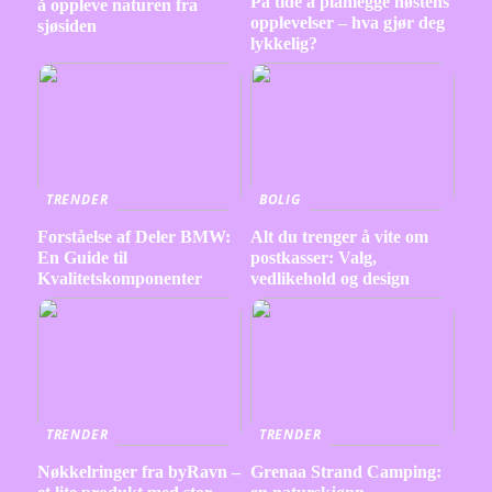
På tide å planlegge høstens
å oppleve naturen fra
opplevelser – hva gjør deg
sjøsiden
lykkelig?
TRENDER
BOLIG
Forståelse af Deler BMW:
Alt du trenger å vite om
En Guide til
postkasser: Valg,
Kvalitetskomponenter
vedlikehold og design
TRENDER
TRENDER
Nøkkelringer fra byRavn –
Grenaa Strand Camping: