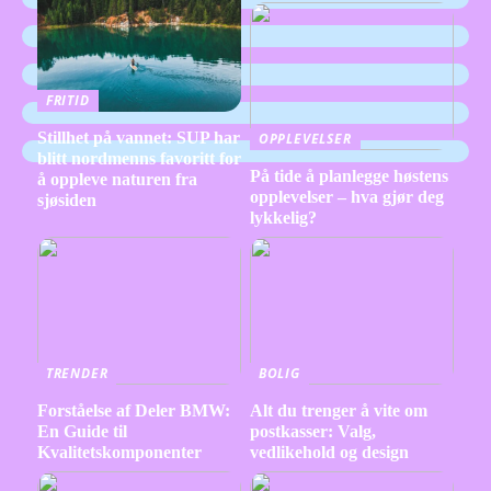
FRITID
Stillhet på vannet: SUP har
OPPLEVELSER
blitt nordmenns favoritt for
På tide å planlegge høstens
å oppleve naturen fra
opplevelser – hva gjør deg
sjøsiden
lykkelig?
TRENDER
BOLIG
Forståelse af Deler BMW:
Alt du trenger å vite om
En Guide til
postkasser: Valg,
Kvalitetskomponenter
vedlikehold og design