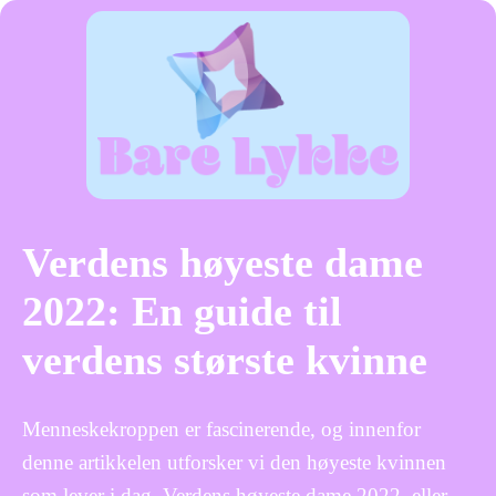
Verdens høyeste dame
2022: En guide til
verdens største kvinne
Menneskekroppen er fascinerende, og innenfor
denne artikkelen utforsker vi den høyeste kvinnen
som lever i dag. Verdens høyeste dame 2022, eller