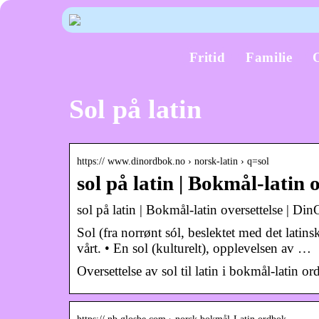
Fritid
Familie
Sol på latin
https:// www.dinordbok.no › norsk-latin › q=sol
sol på latin | Bokmål-latin
sol på latin | Bokmål-latin oversettelse | Di
Sol (fra norrønt sól, beslektet med det latinsk
vårt. • En sol (kulturelt), opplevelsen av …
Oversettelse av sol til latin i bokmål-latin ord