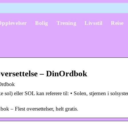
Opplevelser
Bolig
Trening
Livsstil
Reise
 oversettelse – DinOrdbok
nOrdbok
e sol) eller SOL kan referere til: • Solen, stjernen i solsyst
bok – Flest oversettelser, helt gratis.