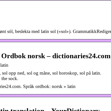
rønt sól, beslekta med latin sol («sol»). GrammatikkRedig
 / Ordbok norsk – dictionaries24.com
latin
e, sol opp ned, sol og måne, sol horoskop, sol på latin.
 the sock.
aries24.com. Språk ordbok: norsk » latin
atin translation – YourDictionary