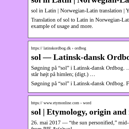
sol in Latin | Norwegian-Latin translation |
Translation of sol to Latin in Norwegian-Lat
example of usage and more.
https:// latinskordbog.dk › ordbog
sol — Latinsk-dansk Ordb
Søgning på “sol” i Latinsk-dansk Ordbog. … s
står højt på himlen; (digt.) …
Søgning på “sol” i Latinsk-dansk Ordbog. 
https:// www.etymonline.com › word
sol | Etymology, origin and
26. mai 2017 — “the sun personified,” mid-15
from PIE *s(e)wol- …