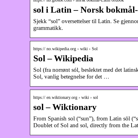
https:// nb.glosbe.com › norsk bokmål-Latin ordbok
sol i Latin – Norsk bokmål
Sjekk “sol” oversettelser til Latin. Se gjennom
grammatikk.
https:// no.wikipedia.org › wiki › Sol
Sol – Wikipedia
Sol (fra norrønt sól, beslektet med det latinsk
Sol, vanlig betegnelse for det …
https:// en.wiktionary.org › wiki › sol
sol – Wiktionary
From Spanish sol (“sun”), from Latin sōl (“
Doublet of Sol and sol, directly from the Lat