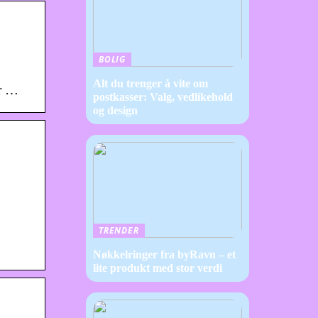
BOLIG
Alt du trenger å vite om
er …
postkasser: Valg, vedlikehold
og design
TRENDER
Nøkkelringer fra byRavn – et
lite produkt med stor verdi