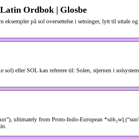
-Latin Ordbok | Glosbe
 eksempler på sol oversettelse i setninger, lytt til uttale og
e sol) eller SOL kan referere til: Solen, stjernen i solsystem
sun”), ultimately from Proto-Indo-European *sóh₂wl̥ (“sun
in.