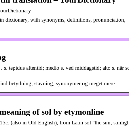
 YourDictionary
in dictionary, with synonyms, definitions, pronunciation,
og
. tepidus aftentid; medio s. ved middagstid; alto s. når s
Find betydning, stavning, synonymer og meget mere.
 meaning of sol by etymonline
c. (also in Old English), from Latin sol “the sun, sunligh