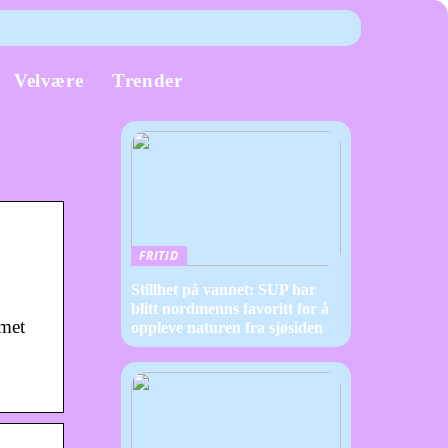
Velvære
Trender
FRITID
Stillhet på vannet: SUP har
blitt nordmenns favoritt for å
emet
oppleve naturen fra sjøsiden