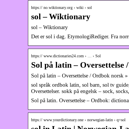
https:// no.wiktionary.org › wiki › sol
sol – Wiktionary
sol – Wiktionary
Det er sol i dag. EtymologiRediger. Fra nor
https:// www.dictionaries24.com › … › Sol
Sol på latin – Oversettelse
Sol på latin – Oversettelse / Ordbok norsk » 
sol språk ordbok latin, sol barn, sol tv guid
Oversettelser. sokk på engelsk – sock, socks,
Sol på latin. Oversettelse – Ordbok: diction
https:// www.yourdictionary.one › norwegian-latin › q=sol
sol in Latin | Norwegian-L