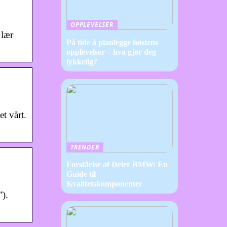
OPPLEVELSER
 lær
På tide å planlegge høstens
opplevelser – hva gjør deg
lykkelig?
et vårt.
TRENDER
Forståelse af Deler BMW: En
Guide til
Kvalitetskomponenter
”).