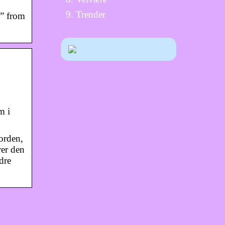
Trender
,” from
m i
Jorden,
rer den
dre