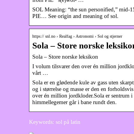
SOL Meaning: “the sun personified,” mid-15c
PIE… See origin and meaning of sol.
https:// snl.no › Realfag › Astronomi › Sol og stjerner
Sola – Store norske leksiko
Sola – Store norske leksikon
I volum tilsvarer den over én million jordkl
vårt …
Sola er en glødende kule av gass uten skarpt 
og i størrelse og masse er den en forholdsvis
over én million jordkloder.Sola er sentrum i
himmellegemer går i bane rundt den.
Keywords: sol på latin