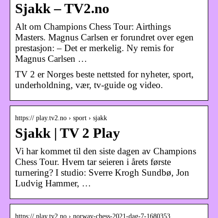
Sjakk – TV2.no
Alt om Champions Chess Tour: Airthings
Masters. Magnus Carlsen er forundret over egen
prestasjon: – Det er merkelig. Ny remis for
Magnus Carlsen …
TV 2 er Norges beste nettsted for nyheter, sport,
underholdning, vær, tv-guide og video.
https:// play.tv2.no › sport › sjakk
Sjakk | TV 2 Play
Vi har kommet til den siste dagen av Champions
Chess Tour. Hvem tar seieren i årets første
turnering? I studio: Sverre Krogh Sundbø, Jon
Ludvig Hammer, …
https:// play.tv2.no › norway-chess-2021-dag-7-1680353