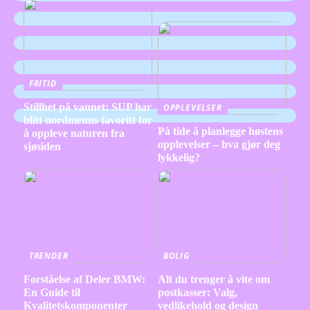
FRITID
Stillhet på vannet: SUP har
OPPLEVELSER
blitt nordmenns favoritt for
På tide å planlegge høstens
å oppleve naturen fra
opplevelser – hva gjør deg
sjøsiden
lykkelig?
TRENDER
BOLIG
Forståelse af Deler BMW:
Alt du trenger å vite om
En Guide til
postkasser: Valg,
Kvalitetskomponenter
vedlikehold og design