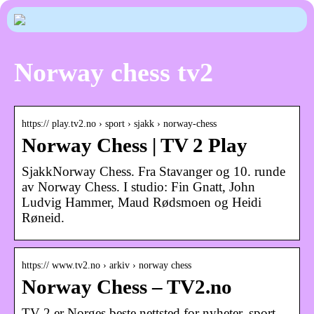
Norway chess tv2
https:// play.tv2.no › sport › sjakk › norway-chess
Norway Chess | TV 2 Play
SjakkNorway Chess. Fra Stavanger og 10. runde
av Norway Chess. I studio: Fin Gnatt, John
Ludvig Hammer, Maud Rødsmoen og Heidi
Røneid.
https:// www.tv2.no › arkiv › norway chess
Norway Chess – TV2.no
TV 2 er Norges beste nettsted for nyheter, sport,