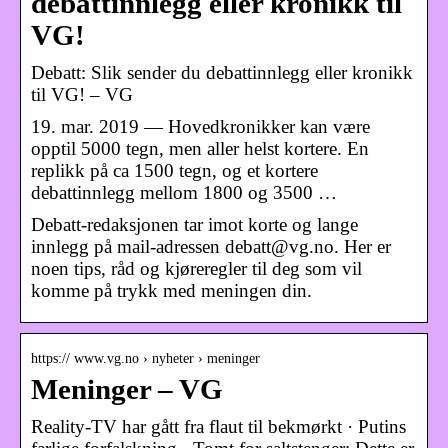
debattinnlegg eller kronikk til
VG!
Debatt: Slik sender du debattinnlegg eller kronikk
til VG! – VG
19. mar. 2019 — Hovedkronikker kan være
opptil 5000 tegn, men aller helst kortere. En
replikk på ca 1500 tegn, og et kortere
debattinnlegg mellom 1800 og 3500 …
Debatt-redaksjonen tar imot korte og lange
innlegg på mail-adressen debatt@vg.no. Her er
noen tips, råd og kjøreregler til deg som vil
komme på trykk med meningen din.
https:// www.vg.no › nyheter › meninger
Meninger – VG
Reality-TV har gått fra flaut til bekmørkt · Putins