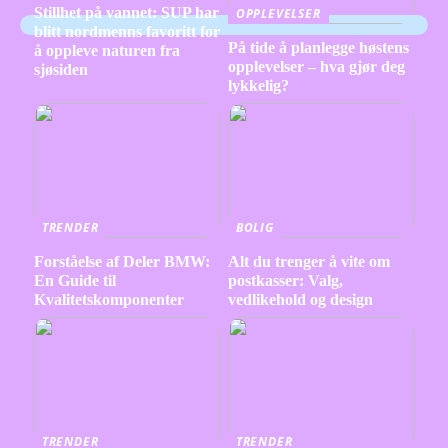
Stillhet på vannet: SUP har
OPPLEVELSER
blitt nordmenns favoritt for
På tide å planlegge høstens
å oppleve naturen fra
opplevelser – hva gjør deg
sjøsiden
lykkelig?
TRENDER
BOLIG
Forståelse af Deler BMW:
Alt du trenger å vite om
En Guide til
postkasser: Valg,
Kvalitetskomponenter
vedlikehold og design
TRENDER
TRENDER