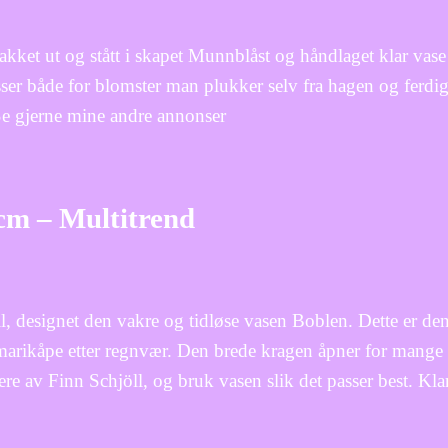
pakket ut og stått i skapet Munnblåst og håndlaget klar vas
er både for blomster man plukker selv fra hagen og ferdig
Se gjerne mine andre annonser
cm – Multitrend
designet den vakre og tidløse vasen Boblen. Dette er den s
marikåpe etter regnvær. Den brede kragen åpner for mange 
ere av Finn Schjöll, og bruk vasen slik det passer best. 