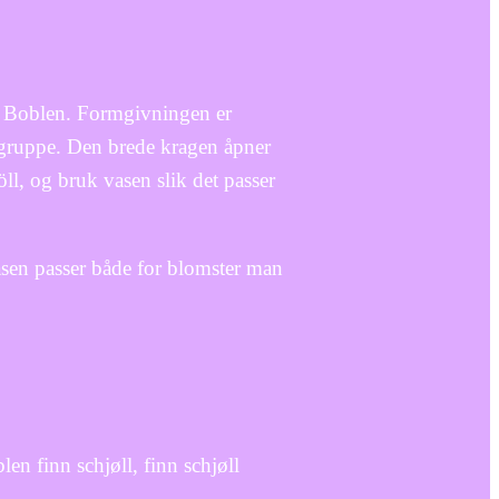
n Boblen. Formgivningen er
i gruppe. Den brede kragen åpner
l, og bruk vasen slik det passer
asen passer både for blomster man
len finn schjøll, finn schjøll