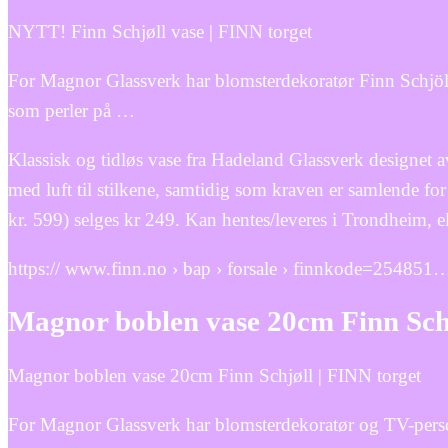
NYTT! Finn Schjøll vase | FINN torget
For Magnor Glassverk har blomsterdekoratør Finn Schjöll
som perler på …
Klassisk og tidløs vase fra Hadeland Glassverk designet a
med luft til stilkene, samtidig som kraven er samlende 
kr. 599) selges kr 249. Kan hentes/leveres i Trondheim, el
https:// www.finn.no › bap › forsale › finnkode=254851
Magnor boblen vase 20cm Finn Schj
Magnor boblen vase 20cm Finn Schjøll | FINN torget
For Magnor Glassverk har blomsterdekoratør og TV-person