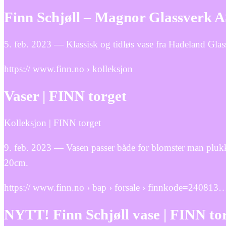
Finn Schjøll – Magnor Glassverk 
5. feb. 2023 — Klassisk og tidløs vase fra Hadeland Glas
https:// www.finn.no › kolleksjon
Vaser | FINN torget
Kolleksjon | FINN torget
9. feb. 2023 — Vasen passer både for blomster man plukke
20cm.
https:// www.finn.no › bap › forsale › finnkode=240813
NYTT! Finn Schjøll vase | FINN to