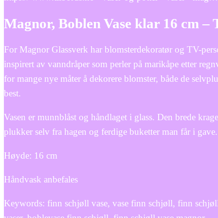
Magnor, Boblen Vase klar 16 cm – 
For Magnor Glassverk har blomsterdekoratør og TV-person
inspirert av vanndråper som perler på marikåpe etter reg
for mange nye måter å dekorere blomster, både de selvplu
best.
Vasen er munnblåst og håndlaget i glass. Den brede krag
plukker selv fra hagen og ferdige buketter man får i gave.
Høyde: 16 cm
Håndvask anbefales
Keywords: finn schjøll vase, vase finn schjøll, finn schjøl
vaser, boblevase finn schjøll, finn schjøll vase magnor