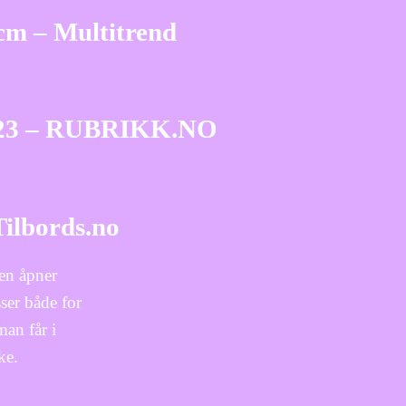
cm – Multitrend
 2023 – RUBRIKK.NO
Tilbords.no
gen åpner
ser både for
man får i
ke.