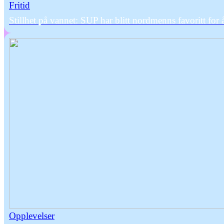
Fritid
Stillhet på vannet: SUP har blitt nordmenns favoritt for 
Opplevelser