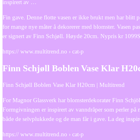
inspirert av …
Fin gave. Denne flotte vasen er ikke brukt men har blitt 
for mange nye måter å dekorerer med blomster. Vasen pass
er signert av Finn Schjøll. Høyde 20cm. Nypris kr 1099
https:// www.multitrend.no › cat-p
Finn Schjøll Boblen Vase Klar H20
Finn Schjøll Boblen Vase Klar H20cm | Multitrend
For Magnor Glassverk har blomsterdekoratør Finn Schjöll, 
Formgivningen er inspirert av vanndråper som perler på 
både de selvplukkede og de man får i gave. La deg inspir
https:// www.multitrend.no › cat-p