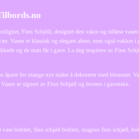
Tilbords.no
lighet, Finn Schjöll, designet den vakre og tidløse vase
nvær. Vasen er klassisk og elegant alene, men også vakker 
kkede og de man får i gave. La deg inspirere av Finn Schjöl
en åpner for mange nye måter å dekorerer med blomster. V
 Vasen er signert av Finn Schjøll og leveres i gaveeske.
l vase boblen, finn schjøll boblen, magnor finn schjøll, bob