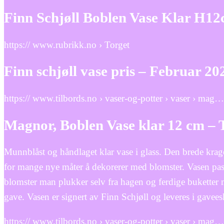
Finn Schjøll Boblen Vase Klar H12
https:// www.rubrikk.no › Torget
Finn schjøll vase pris – Februar
https:// www.tilbords.no › vaser-og-potter › vaser › mag…
Magnor, Boblen Vase klar 12 cm – 
Munnblåst og håndlaget klar vase i glass. Den brede kra
for mange nye måter å dekorerer med blomster. Vasen pas
blomster man plukker selv fra hagen og ferdige buketter 
gave. Vasen er signert av Finn Schjøll og leveres i gavees
https:// www.tilbords.no › vaser-og-potter › vaser › mag…