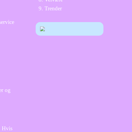
Trender
service
er og
. Hvis