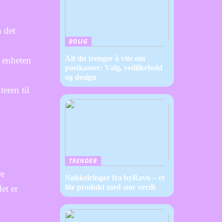
n det
BOLIG
Alt du trenger å vite om
e enheten
postkasser: Valg, vedlikehold
og design
eren til
TRENDER
re
Nøkkelringer fra byRavn – et
lite produkt med stor verdi
et er