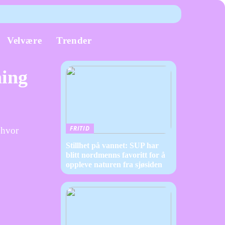
Velvære
Trender
ning
FRITID
 hvor
Stillhet på vannet: SUP har
blitt nordmenns favoritt for å
oppleve naturen fra sjøsiden