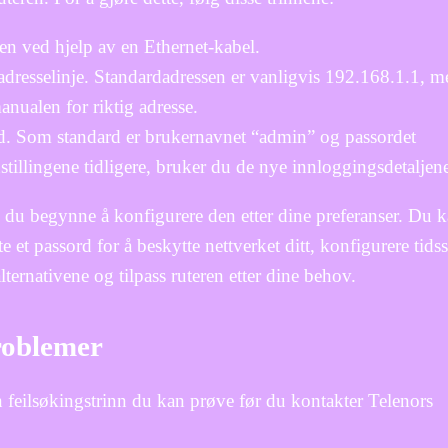
en ved hjelp av en Ethernet-kabel.
 adresselinje. Standardadressen er vanligvis 192.168.1.1, m
anualen for riktig adresse.
. Som standard er brukernavnet “admin” og passordet
stillingene tidligere, bruker du de nye innloggingsdetaljen
 du begynne å konfigurere den etter dine preferanser. Du 
e et passord for å beskytte nettverket ditt, konfigurere tids
lternativene og tilpass ruteren etter dine behov.
roblemer
 feilsøkingstrinn du kan prøve før du kontakter Telenors