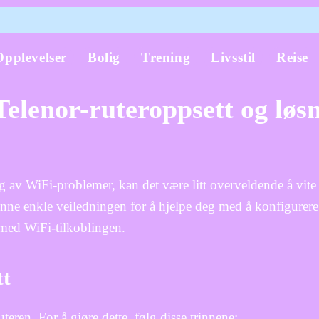
Opplevelser
Bolig
Trening
Livsstil
Reise
Telenor-ruteroppsett og løs
ng av WiFi-problemer, kan det være litt overveldende å vite
enne enkle veiledningen for å hjelpe deg med å konfigurere
 med WiFi-tilkoblingen.
tt
eren. For å gjøre dette, følg disse trinnene: