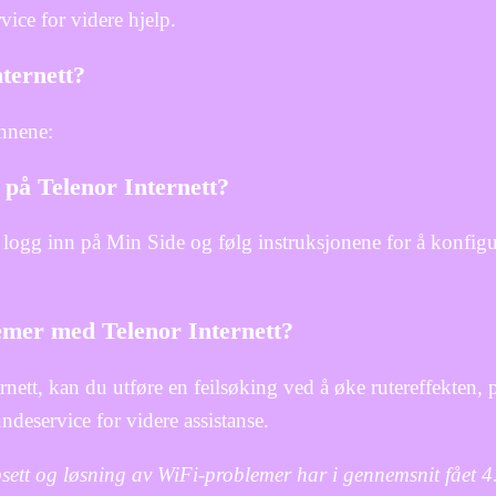
ice for videre hjelp.
ternett?
innene:
 på Telenor Internett?
t, logg inn på Min Side og følg instruksjonene for å konfigu
lemer med Telenor Internett?
ett, kan du utføre en feilsøking ved å øke rutereffekten, p
undeservice for videre assistanse.
psett og løsning av WiFi-problemer har i gennemsnit fået
4