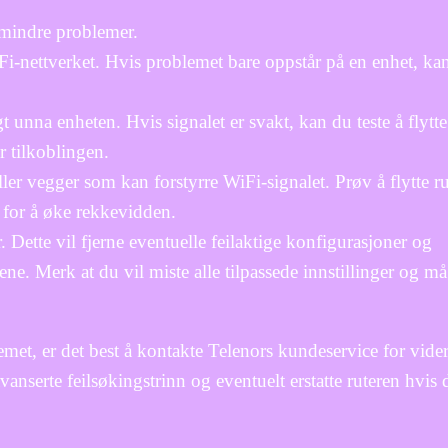
e mindre problemer.
i-nettverket. Hvis problemet bare oppstår på en enhet, ka
ngt unna enheten. Hvis signalet er svakt, kan du teste å flytt
r tilkoblingen.
ler vegger som kan forstyrre WiFi-signalet. Prøv å flytte rut
r for å øke rekkevidden.
er. Dette vil fjerne eventuelle feilaktige konfigurasjoner og
ngene. Merk at du vil miste alle tilpassede innstillinger og må
met, er det best å kontakte Telenors kundeservice for vide
nserte feilsøkingstrinn og eventuelt erstatte ruteren hvis d