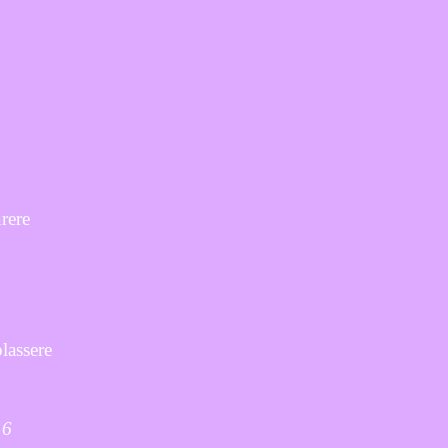
rere
lassere
.6