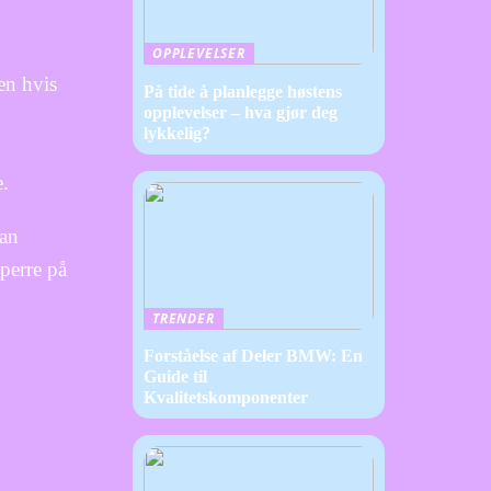
OPPLEVELSER
en hvis
På tide å planlegge høstens
opplevelser – hva gjør deg
lykkelig?
e.
kan
sperre på
TRENDER
Forståelse af Deler BMW: En
Guide til
Kvalitetskomponenter