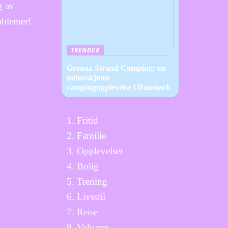
g av
oblemer!
TRENDER
Grenaa Strand Camping: en
naturskjønn
campingopplevelse i Danmark
Fritid
Familie
Opplevelser
Bolig
Trening
Livsstil
Reise
Velvære